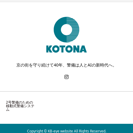
京の街を守り続けて40年、警備は人とAIの新時代へ。
2号警備のための
移動式警備システ
ム
Copyright © KB-eye website All Rights Reserved.