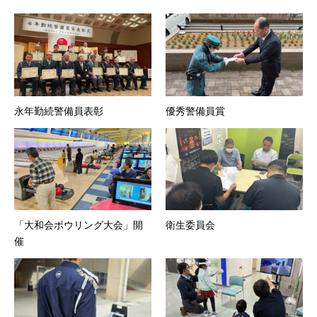
永年勤続警備員表彰
優秀警備員賞
「大和会ボウリング大会」開
衛生委員会
催