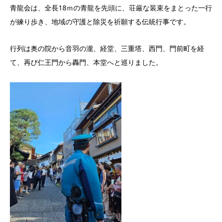
青龍会は、全長18ｍの青龍を先頭に、荘厳な装束をまとった一行
が練り歩き、地域の守護と除災を祈願する伝統行事です。
行列は奥の院から音羽の瀧、経堂、三重塔、西門、門前町を経
て、再び仁王門から轟門、本堂へと巡りました。