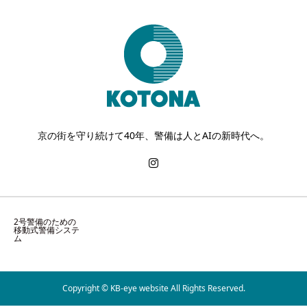
京の街を守り続けて40年、警備は人とAIの新時代へ。
2号警備のための
移動式警備システ
ム
Copyright © KB-eye website All Rights Reserved.